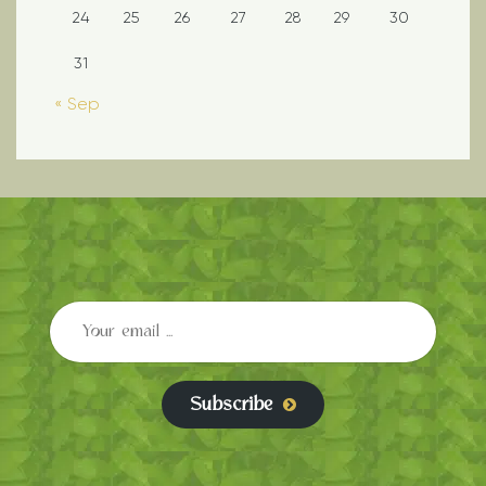
24
25
26
27
28
29
30
31
« Sep
Subscribe